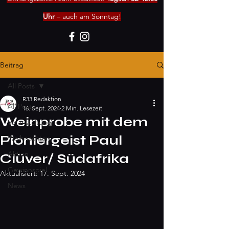
Uhr
– auch am Sonntag!
Beitrag
All Posts
R33 Redaktion
All Posts
16. Sept. 2024
2 Min. Lesezeit
Weinprobe mit dem
Veranstaltung
Pioniergeist Paul
Weihnachten
Aktion
Clüver/ Südafrika
Gewinnspiel
Aktualisiert:
17. Sept. 2024
News