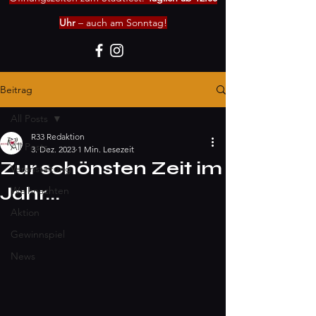
Uhr
– auch am Sonntag!
Beitrag
All Posts
R33 Redaktion
All Posts
3. Dez. 2023
1 Min. Lesezeit
Zur schönsten Zeit im
Veranstaltung
Jahr...
Weihnachten
Aktion
Gewinnspiel
News