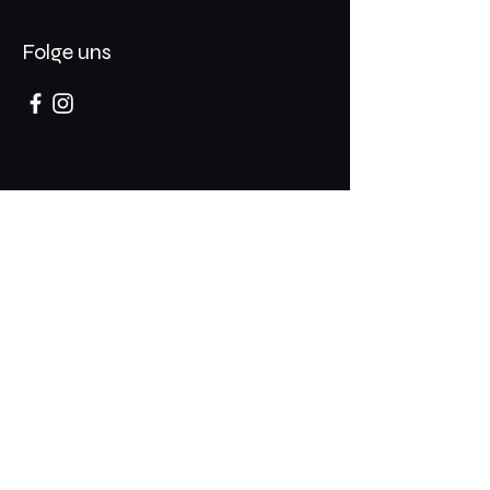
Folge uns
Öffnungszeiten
Dienstag- ​​Samstag
14 - 22 Uhr
Rampische Str. 31-33
01067 Dresden
Erhalte exklusive Rabatte und