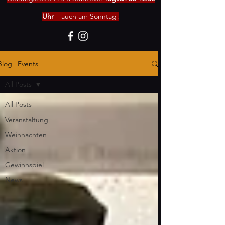
Uhr
– auch am Sonntag!
Blog | Events
All Posts
All Posts
Veranstaltung
Weihnachten
Aktion
Gewinnspiel
News