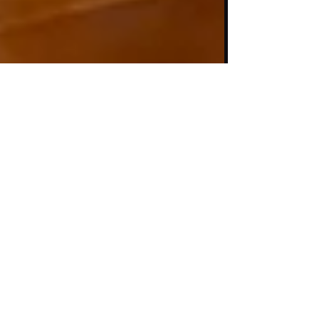
R33 Redaktion
18. Feb. 2025
1 Min. Lesezeit
Exklusives Angebot:
Taittinger Champagner
zum Sonderpreis!