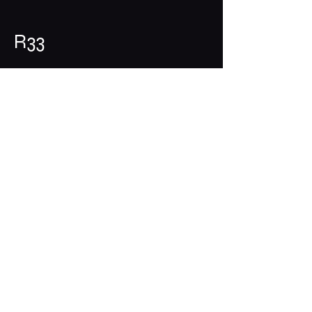
R33
Was bieten wir
Angebote
Veranstaltungen
Kontakt
Kontakt
+49 (0)351 88927944
kontakt@r33-wein-r-leben.de