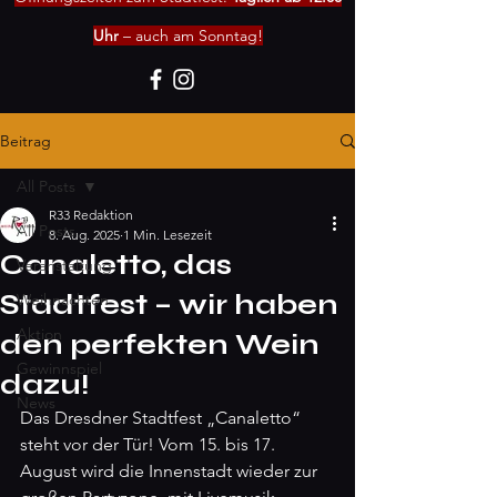
Uhr
– auch am Sonntag!
Beitrag
All Posts
R33 Redaktion
All Posts
8. Aug. 2025
1 Min. Lesezeit
Canaletto, das
Veranstaltung
Stadtfest – wir haben
Weihnachten
Aktion
den perfekten Wein
Gewinnspiel
dazu!
News
Das Dresdner Stadtfest „Canaletto“ 
steht vor der Tür! Vom 15. bis 17. 
August wird die Innenstadt wieder zur 