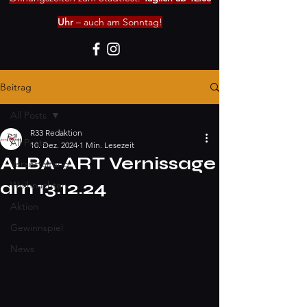
Uhr
– auch am Sonntag!
Beitrag
All Posts
R33 Redaktion
All Posts
10. Dez. 2024
1 Min. Lesezeit
ALBA-ART Vernissage
Veranstaltung
am 13.12.24
Weihnachten
Aktion
Gewinnspiel
News