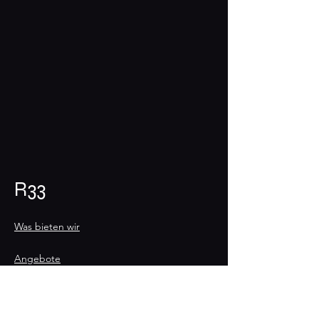
Mai 2026
R33
Was bieten wir
Angebote
Veranstaltungen