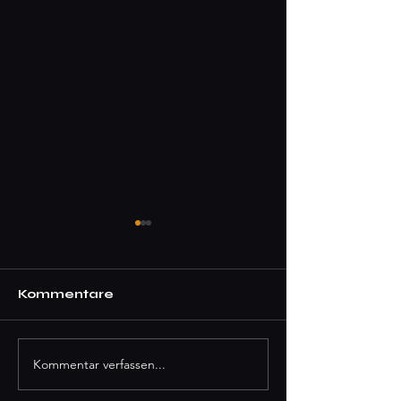
Kommentare
Kommentar verfassen...
Mai-Highlights in der
La Vie en Ros
R33 Wein-R-Leben:
kulinarische